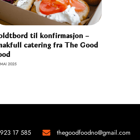
oldtbord til konfirmasjon –
makfull catering fra The Good
ood
 MAI 2025
923 17 585
thegoodfoodno@gmail.com