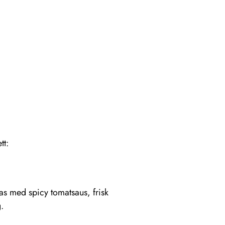
tt:
vas med spicy tomatsaus, frisk
.