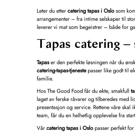
Leter du etter
catering tapas i Oslo
som kombi
arrangementer – fra intime selskaper til st
leverer vi mat som begeistrer – både for g
Tapas catering – 
Tapas
er den perfekte løsningen når du øns
catering-tapas-tjeneste
passer like godt til 
familie.
Hos The Good Food får du ekte, smakfull
t
laget av ferske råvarer og tilberedes med lid
presentasjon og service. Rettene våre skal i
team, får du en helhetlig opplevelse fra start t
Vår
catering tapas i Oslo
passer perfekt for