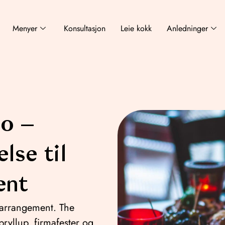
Menyer
Konsultasjon
Leie kokk
Anledninger
lo –
lse til
ent
te arrangement. The
bryllup, firmafester og