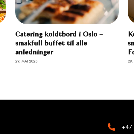
Catering koldtbord i Oslo –
K
smakfull buffet til alle
s
anledninger
F
29. MAI 2025
29.
+47 