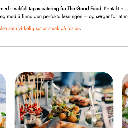
 med smakfull
tapas catering fra The Good Food
. Kontakt os
deg med å finne den perfekte løsningen – og sørger for at m
lse som virkelig setter smak på festen
.