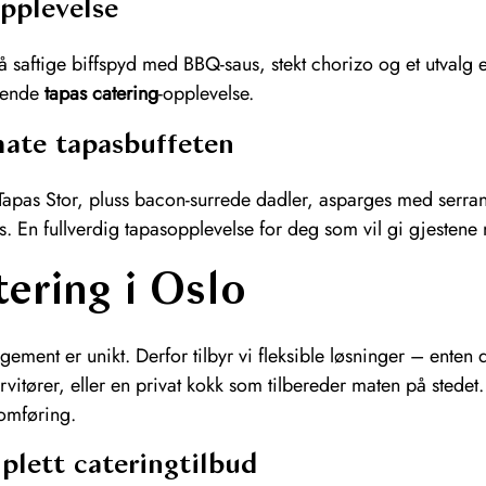
pplevelse
også saftige biffspyd med BBQ-saus, stekt chorizo og et utvalg 
ttende
tapas catering
-opplevelse.
ate tapasbuffeten
a Tapas Stor, pluss bacon-surrede dadler, asparges med serr
ps. En fullverdig tapasopplevelse for deg som vil gi gjestene 
ering i Oslo
ement er unikt. Derfor tilbyr vi fleksible løsninger – enten 
vitører, eller en privat kokk som tilbereder maten på stedet.
omføring.
plett cateringtilbud