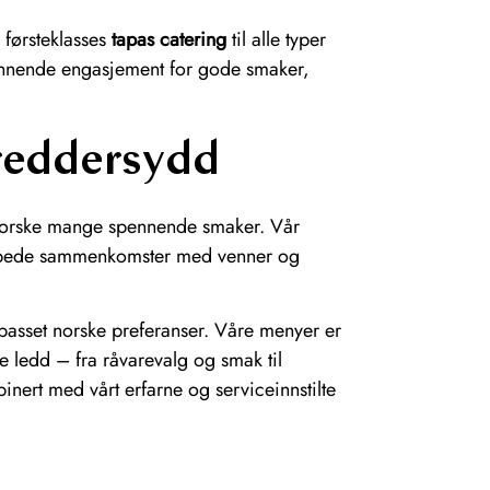
 førsteklasses
tapas catering
til alle typer
brennende engasjement for gode smaker,
kreddersydd
utforske mange spennende smaker. Vår
slappede sammenkomster med venner og
ilpasset norske preferanser. Våre menyer er
le ledd – fra råvarevalg og smak til
inert med vårt erfarne og serviceinnstilte