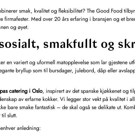
nerer smak, kvalitet og fleksibilitet? The Good Food tilbyr
ore firmafester. Med over 20 års erfaring i bransjen og et 
anen og øyet.
sosialt, smakfullt og s
ker en variert og uformell matopplevelse som lar gjestene 
elegante bryllup som til bursdager, julebord, dåp eller av
apas catering i Oslo
, inspirert av det spanske kjøkkenet og t
enskap av erfarne kokker. Vi legger stor vekt på kvalitet i al
kke bare smake fantastisk – de skal også se delikate ut. Komb
il slutt.
 enhver anledning: