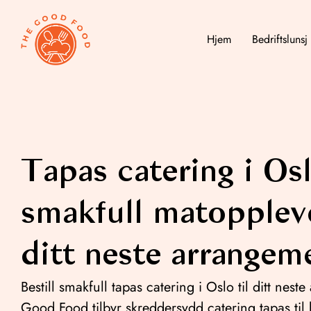
Hjem
Bedriftslunsj
Tapas catering i Os
smakfull matoppleve
ditt neste arrangem
Bestill smakfull tapas catering i Oslo til ditt nes
Good Food tilbyr skreddersydd catering tapas til 