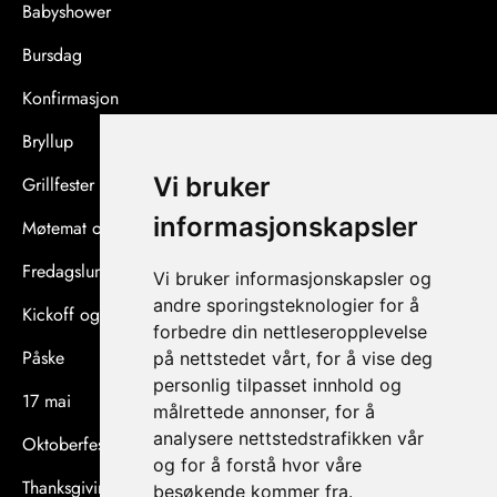
Babyshower
Bursdag
Konfirmasjon
Bryllup
Vi bruker
Grillfester og sommerfester
informasjonskapsler
Møtemat og konferanser
Fredagslunsj og afterwork
Vi bruker informasjonskapsler og
andre sporingsteknologier for å
Kickoff og teambuilding
forbedre din nettleseropplevelse
Påske
på nettstedet vårt, for å vise deg
personlig tilpasset innhold og
17 mai
målrettede annonser, for å
analysere nettstedstrafikken vår
Oktoberfest
og for å forstå hvor våre
Thanksgiving
besøkende kommer fra.