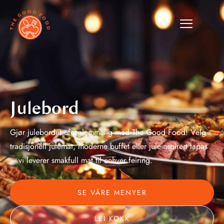
Julebord
Gjør julebordet uforglemmelig med The Good Food! Velg
tradisjonell julemat, moderne buffet eller juleinspirert tapas
– vi leverer smakfull mat til enhver feiring.
SE VÅRE MENYER
LEI KOKK