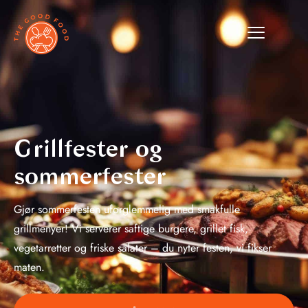
Grillfester og
sommerfester
Gjør sommerfesten uforglemmelig med smakfulle
grillmenyer! Vi serverer saftige burgere, grillet fisk,
vegetarretter og friske salater – du nyter festen, vi fikser
maten.