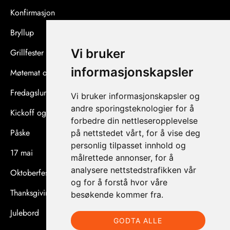
Konfirmasjon
Bryllup
Vi bruker
Grillfester og sommerfester
informasjonskapsler
Møtemat og konferanser
Fredagslunsj og afterwork
Vi bruker informasjonskapsler og
andre sporingsteknologier for å
Kickoff og teambuilding
forbedre din nettleseropplevelse
Påske
på nettstedet vårt, for å vise deg
personlig tilpasset innhold og
17 mai
målrettede annonser, for å
analysere nettstedstrafikken vår
Oktoberfest
og for å forstå hvor våre
Thanksgiving
besøkende kommer fra.
Julebord
GODTA ALLE