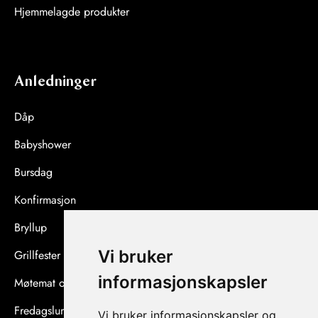
Hjemmelagde produkter
Anledninger
Dåp
Babyshower
Bursdag
Konfirmasjon
Bryllup
Vi bruker
Grillfester og sommerfester
informasjonskapsler
Møtemat og konferanser
Fredagslunsj og afterwork
Vi bruker informasjonskapsler og