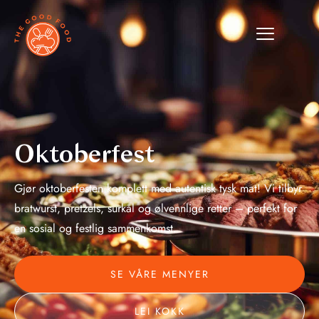
Oktoberfest
Gjør oktoberfesten komplett med autentisk tysk mat! Vi tilbyr
bratwurst, pretzels, surkål og ølvennlige retter – perfekt for
en sosial og festlig sammenkomst.
SE VÅRE MENYER
LEI KOKK