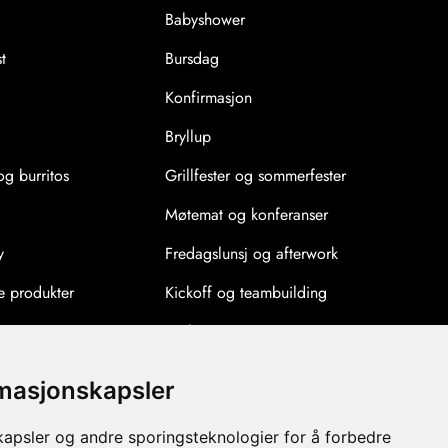
Babyshower
t
Bursdag
Konfirmasjon
Bryllup
g burritos
Grillfester og sommerfester
Møtemat og konferanser
y
Fredagslunsj og afterwork
 produkter
Kickoff og teambuilding
Påske
17 mai
rmasjonskapsler
Oktoberfest
kapsler og andre sporingsteknologier for å forbedre