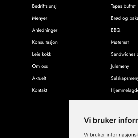
Bedriftslunsj
Tapas buffet
Menyer
Brød og baks
Anledninger
BBQ
Konsultasjon
Møtemat
Leie kokk
Sandwiches o
Om oss
Julemeny
Aktuelt
Selskapsmen
Kontakt
Hjemmelagde
Vi bruker info
Vi bruker informasjons