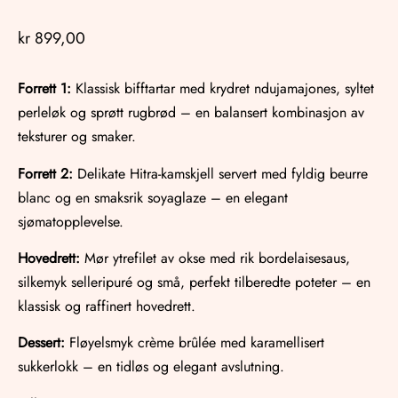
kr
899,00
Forrett 1:
Klassisk bifftartar med krydret ndujamajones, syltet
perleløk og sprøtt rugbrød – en balansert kombinasjon av
teksturer og smaker.
Forrett 2:
Delikate Hitra-kamskjell servert med fyldig beurre
blanc og en smaksrik soyaglaze – en elegant
sjømatopplevelse.
Hovedrett:
Mør ytrefilet av okse med rik bordelaisesaus,
silkemyk selleripuré og små, perfekt tilberedte poteter – en
klassisk og raffinert hovedrett.
Dessert:
Fløyelsmyk crème brûlée med karamellisert
sukkerlokk – en tidløs og elegant avslutning.