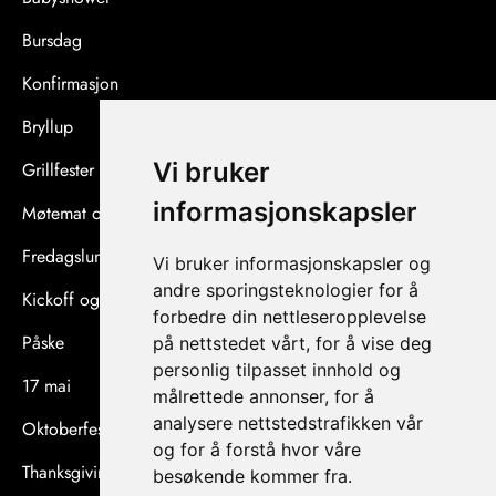
Bursdag
Konfirmasjon
Bryllup
Vi bruker
Grillfester og sommerfester
informasjonskapsler
Møtemat og konferanser
Fredagslunsj og afterwork
Vi bruker informasjonskapsler og
andre sporingsteknologier for å
Kickoff og teambuilding
forbedre din nettleseropplevelse
Påske
på nettstedet vårt, for å vise deg
personlig tilpasset innhold og
17 mai
målrettede annonser, for å
analysere nettstedstrafikken vår
Oktoberfest
og for å forstå hvor våre
Thanksgiving
besøkende kommer fra.