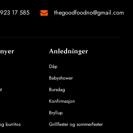
923 17 585
thegoodfoodno@gmail.com
nyer
Anledninger
Dåp
Babyshower
t
Bursdag
Konfirmasjon
Bryllup
g burritos
Grillfester og sommerfester