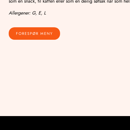
som en snack, til kaffen eller som en deilig søtsak når som he
Allergener: G, E, L
FORESPØR MENY