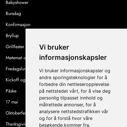
Babyshower
Bursdag
Konfirmasjon
Bryllup
Vi bruker
Grillfester og sommerfester
informasjonskapsler
Møtemat og konferanser
Fredagslunsj og afterwork
Vi bruker informasjonskapsler og
andre sporingsteknologier for å
Kickoff og teambuilding
forbedre din nettleseropplevelse
Påske
på nettstedet vårt, for å vise deg
personlig tilpasset innhold og
17 mai
målrettede annonser, for å
analysere nettstedstrafikken vår
Oktoberfest
og for å forstå hvor våre
Thanksgiving
besøkende kommer fra.