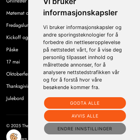
Vi bruker
Grillfester og sommerfester
informasjonskapsler
Møtemat og konferanser
Fredagslunsj og afterwork
Vi bruker informasjonskapsler og
andre sporingsteknologier for å
Kickoff og teambuilding
forbedre din nettleseropplevelse
Påske
på nettstedet vårt, for å vise deg
personlig tilpasset innhold og
17 mai
målrettede annonser, for å
analysere nettstedstrafikken vår
Oktoberfest
og for å forstå hvor våre
Thanksgiving
besøkende kommer fra.
Julebord
GODTA ALLE
AVVIS ALLE
© 2025 The Good Food |
Levert av Horn Media
ENDRE INNSTILLINGER
Personvern