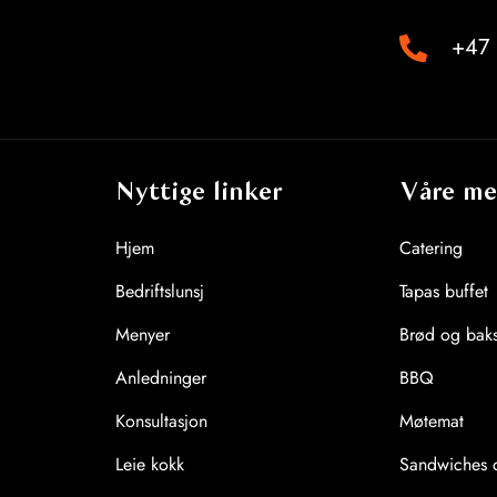
+47 
Nyttige linker
Våre me
Hjem
Catering
Bedriftslunsj
Tapas buffet
Menyer
Brød og baks
Anledninger
BBQ
Konsultasjon
Møtemat
Leie kokk
Sandwiches o