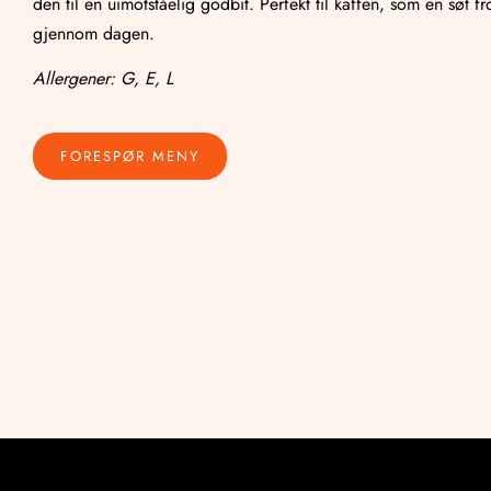
den til en uimotståelig godbit. Perfekt til kaffen, som en søt fr
gjennom dagen.
Allergener: G, E, L
FORESPØR MENY